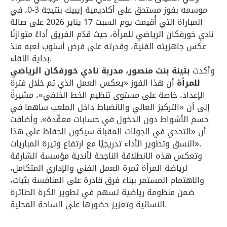
موسمه بفوز مستحق على أكاديمية إيبيك بنتيجة 3-0، في
المباراة التي أُقيمت يوم السبت 17 يناير 2026 على صالة
نادي خورفكان الرياضي للمرأة، حيث قدّم الفريق أداءً متوازنًا
عكس جاهزيته الفنية، وقدرته على فرض أسلوب لعبه منذ
بداية اللقاء.
وأكدت
بثينة بنت منصور، مدربة نادي خورفكان الرياضي
للمرأة
أن هذا الفوز «يعكس العمل الذي تم خلال فترة
الإعداد، خاصة على مستوى تنظيم الخط الخلفي»، مشيرةً
إلى أن «التركيز العالي والانضباط داخل الملعب ساهما في
حسم الأشواط دون الدخول في حسابات معقّدة». وأضافت
أن «التحدي في الجولات المقبلة سيكون الحفاظ على هذا
النسق وتطوير الأداء تدريجيًا مع ارتفاع وتيرة المباريات».
وتعكس هذه الانطلاقة الناجحة لأندية مؤسسة الشارقة
لرياضة المرأة ثمرة العمل الفني والإداري المتكامل،
والاهتمام المستمر ببناء فرق قادرة على المنافسة بثبات،
ضمن منظومة رياضية تسهم في تطوير الكرة الطائرة
النسائية وتعزيز حضورها على الساحة المحلية.