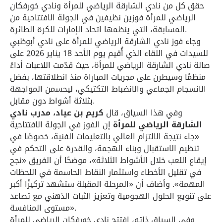
حقق كل من نادي الشارقة الرياضي للمرأة ونادي خورفكان
الرياضي للمرأة فوزين نظيفين في الجولة الافتتاحية من
المسابقة، التي ينظمها اتحاد الإمارات للكرة الطائرة.
وجاء فوز نادي الشارقة الرياضي للمرأة على نادي أبوظبي
للسيدات في اللقاء الذي أُقيم يوم الأحد 18 يناير 2026 على
صالة نادي الشارقة الرياضي للمرأة، حيث قدّمت اللاعبات أداءً
منظمًا وسيطرن على مجريات المباراة منذ انطلاقتها، بفضل
الانسجام الجماعي والانضباط التكتيكي، ليحسمن المواجهة
بثلاثة أشواط دون مقابل.
وفي هذا السياق، قال
كريم بن عياد، مدرب نادي
الشارقة الرياضي للمرأة
إن الفوز في الجولة الافتتاحية
«جاء نتيجة الالتزام العالي بالتعليمات الفنية، خصوصًا في
تنظيم الاستقبال وبناء الهجمة، والقدرة على التحكم في
إيقاع اللعب خلال الأشواط الثلاثة»، موضحًا أن الفريق «نجح
في تقليل الأخطاء واستثمار النقاط الحاسمة في اللحظات
المهمة». وأضاف أن «المرحلة المقبلة ستشهد تركيزًا أكبر
على تنويع الحلول الهجومية وتعزيز الثبات الذهني مع تصاعد
مستوى المنافسة».
وفي السياق ذاته، افتتح نادي خورفكان الرياضي للمرأة